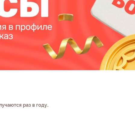
чаются раз в году..