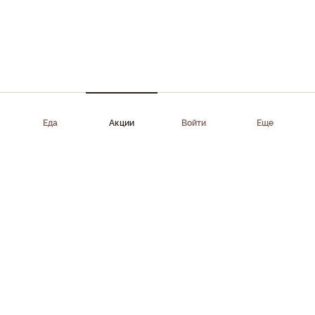
Еда
Акции
Войти
Еще
Приложение доступно в AppStore, Google Play, AppGallery,
RuStore
Скачать приложение
Клиентам